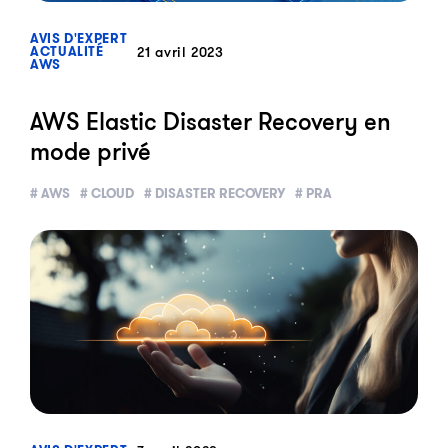
?>
AVIS D'EXPERT
21 avril 2023
ACTUALITÉ
AWS
AWS Elastic Disaster Recovery en
mode privé
# AWS
# CLOUD
# DISASTER RECOVERY
# PRA
?>