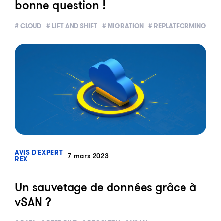
bonne question !
# CLOUD
# LIFT AND SHIFT
# MIGRATION
# REPLATFORMING
?>
AVIS D'EXPERT
7 mars 2023
REX
Un sauvetage de données grâce à
vSAN ?