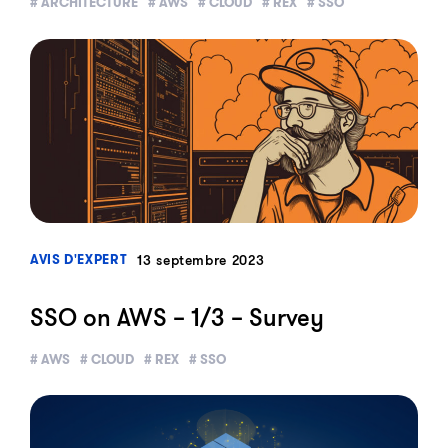
# ARCHITECTURE
# AWS
# CLOUD
# REX
# SSO
?>
13 septembre 2023
AVIS D'EXPERT
SSO on AWS – 1/3 – Survey
# AWS
# CLOUD
# REX
# SSO