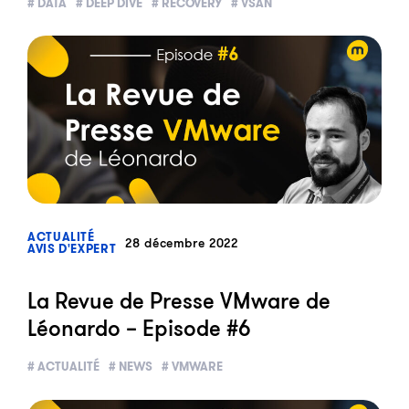
# DATA
# DEEP DIVE
# RECOVERY
# VSAN
?>
ACTUALITÉ
28 décembre 2022
AVIS D'EXPERT
La Revue de Presse VMware de
Léonardo – Episode #6
# ACTUALITÉ
# NEWS
# VMWARE