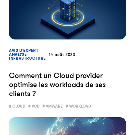
?>
AVIS D'EXPERT
14 août 2023
ANALYSE
INFRASTRUCTURE
Comment un Cloud provider
optimise les workloads de ses
clients ?
# CLOUD
# VCD
# VMWARE
# WORKLOAD