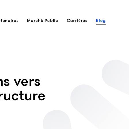
rtenaires
Marché Public
Carrières
Blog
ns vers
ructure