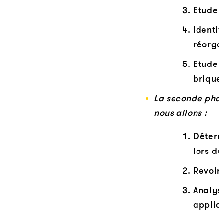
Etude
Identi
réorg
Etude
briqu
La seconde phas
nous allons :
Déter
lors 
Revoir
Analy
applic