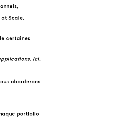
onnels,
 at Scale,
de certaines
pplications. Ici,
nous aborderons
haque portfolio