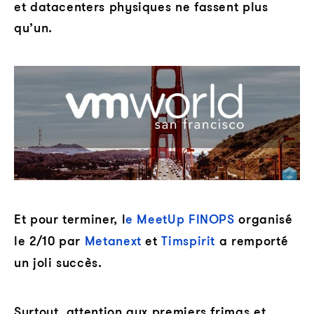
et datacenters physiques ne fassent plus
qu’un.
Et pour terminer,
l
e MeetUp FINOPS
organisé
le 2/10 par
Metanext
et
Timspirit
a remporté
un joli succès.
Surtout, attention aux premiers frimas et