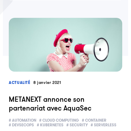
?>
8 janvier 2021
ACTUALITÉ
METANEXT annonce son
partenariat avec AquaSec
# AUTOMATION
# CLOUD COMPUTING
# CONTAINER
# DEVSECOPS
# KUBERNETES
# SECURITY
# SERVERLESS