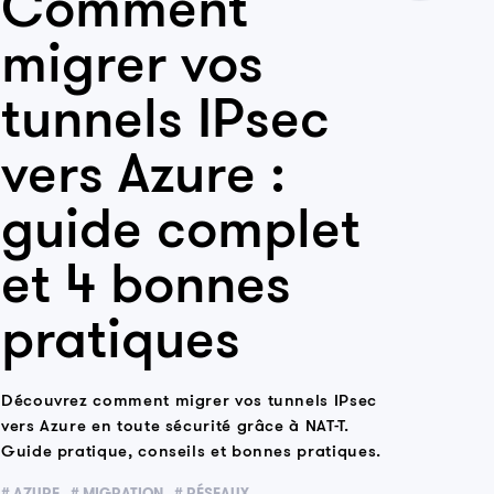
Comment
migrer vos
tunnels IPsec
vers Azure :
guide complet
et 4 bonnes
pratiques
Découvrez comment migrer vos tunnels IPsec
vers Azure en toute sécurité grâce à NAT-T.
Guide pratique, conseils et bonnes pratiques.
# AZURE
# MIGRATION
# RÉSEAUX