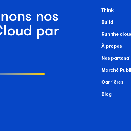
nons nos
Think
Build
Cloud par
Run the clou
À propos
Nos partenai
Marché Publ
Carrières
Blog