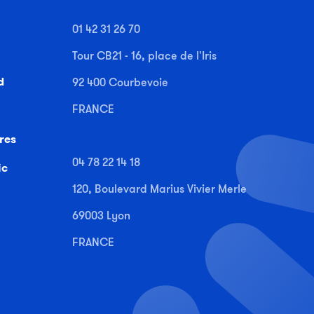
01 42 31 26 70
Tour CB21 - 16, place de l'Iris
d
92 400 Courbevoie
FRANCE
res
04 78 22 14 18
ic
120, Boulevard Marius Vivier Merle
69003 Lyon
FRANCE