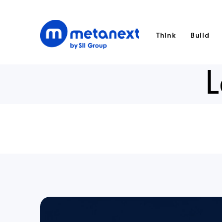
Think
Build
L