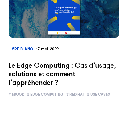
?>
17 mai 2022
LIVRE BLANC
Le Edge Computing : Cas d’usage,
solutions et comment
l’appréhender ?
# EBOOK
# EDGE COMPUTING
# RED HAT
# USE CASES