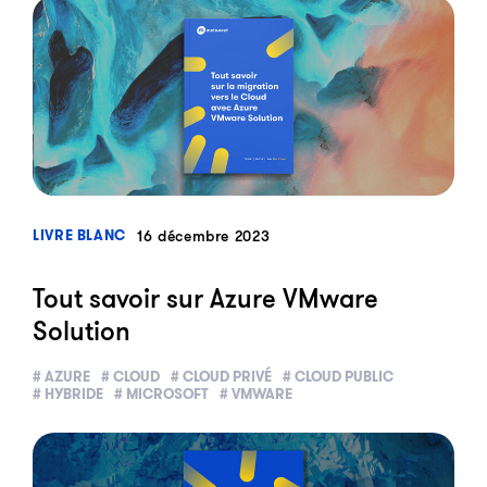
?>
16 décembre 2023
LIVRE BLANC
Tout savoir sur Azure VMware
Solution
# AZURE
# CLOUD
# CLOUD PRIVÉ
# CLOUD PUBLIC
# HYBRIDE
# MICROSOFT
# VMWARE